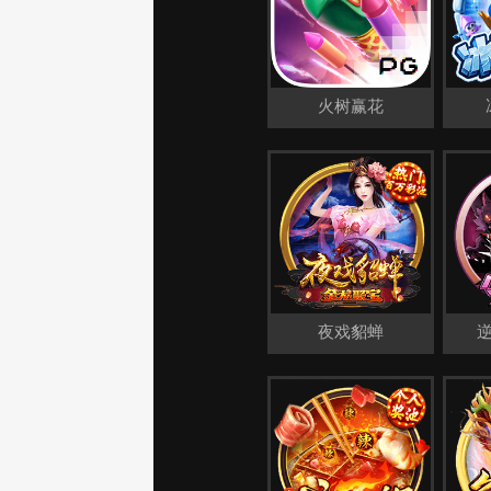
火树赢花
夜戏貂蝉